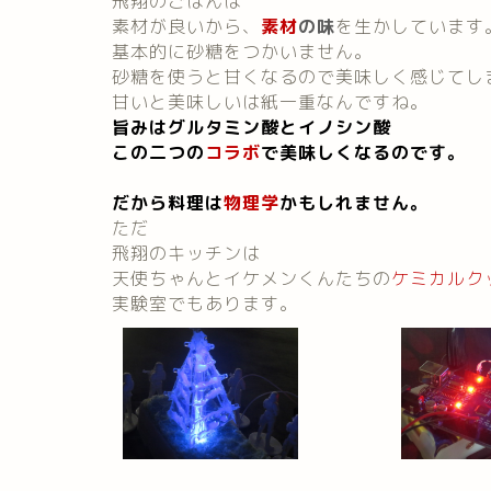
飛翔のごはんは
素材が良いから、
素材
の味
を生かしています
基本的に砂糖をつかいません。
砂糖を使うと甘くなるので美味しく感じてし
甘いと美味しいは紙一重なんですね。
旨みはグルタミン酸とイノシン酸
この二つの
コラボ
で美味しくなるのです。
だから料理は
物理学
かもしれません。
ただ
飛翔のキッチンは
天使ちゃんとイケメンくんたちの
ケミカルク
実験室でもあります。