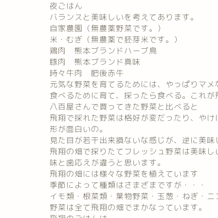
夜ごはん
バランスと美味しいを考えてあります。
自家農園（無農薬野菜です。）
米・むぎ（無農薬で胚芽米です。）
鶏肉 熊本ブランドハーブ鳥
豚肉 熊本ブランド真味
時々牛肉 肥後赤牛
元気な野菜を育てるためには、やっぱりマメ
食べるために育て、採ったら食べる。これが
八百屋さんで買ってきた野菜と比べると
飛翔で採れた野菜は格好が変だったり、やけ
形が面白いの。
見た目が若干出来損ないな感じが、逆に美味
飛翔の畑で採りたてフレッシュ野菜は美味し
味と歯応えが違うと思います。
飛翔の畑には様々な野菜を植えています
季節によって種類はさまざまですが・・・
イモ類・根菜類・葉物野菜・玉葱・ねぎ・ニ
野菜は全て飛翔の畑でまかなっています。