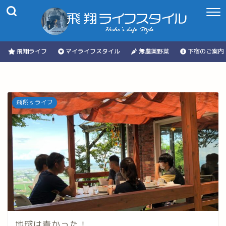
飛翔ライフ
マイライフスタイル
無農薬野菜
下宿のご案内
飛翔's ライフ
地球は青かった！