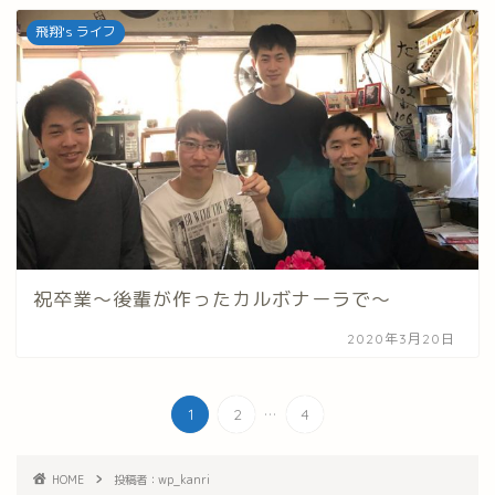
飛翔's ライフ
祝卒業～後輩が作ったカルボナーラで～
2020年3月20日
...
1
2
4
HOME
投稿者：wp_kanri