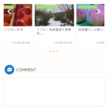
ライフスタイル
マイライフスタイル
マイライフスタイル
金のいらない生活
リアル！秘密基地の雪景
田舎暮らしは楽し～
色。。
2012年6月23日
2014年2月14日
2009年6
COMMENT