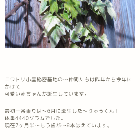
ニワトリ小屋秘密基地の～仲間たちは昨年から今年に
かけて
可愛い赤ちゃんが誕生しています。
最初一番乗りは～6月に誕生した～りゅうくん！
体重4440グラムでした。
現在7ヶ月半～もう歯が～8本はえています。