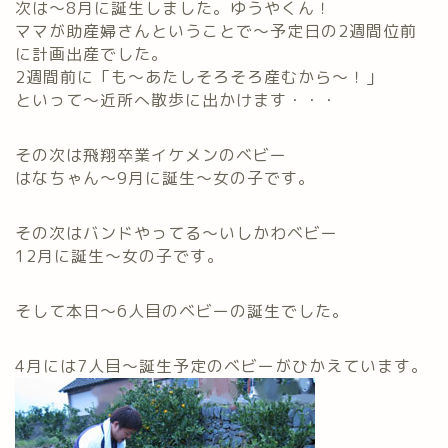
次は～8月に誕生しました。ゆうやくん！
ママが助産婦さんということで～予定日の2週間位前
に計画出産でした。
2週間前に「も～あたしそろそろ産むから～！」
といって～近所へ散歩に出かけます・・・
その次は飛翔卒業イケメンのベビー
はなちゃん～9月に誕生～女の子です。
その次はバンドやってる～いしかわベビー
12月に誕生～女の子です。
そして本日～6人目のベビーの誕生でした。
4月には7人目～誕生予定のベビーがひかえています。