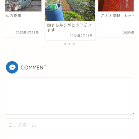
崎くんの愛車
これ！美味しい～～
励ましありがとうござい
ます！
2013年1月28日
2009年7
2012年7月14日
COMMENT