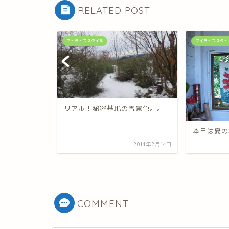
RELATED POST
マイライフスタイル
マイライフスタイ
リアル！秘密基地の雪景色。。
小屋）
本日は夏の
2009年2月2日
2014年2月14日
COMMENT