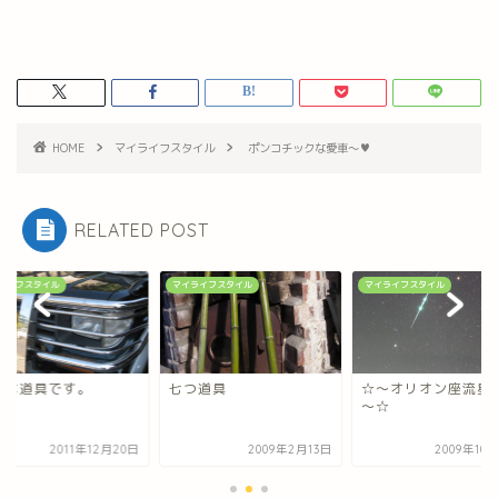
HOME
マイライフスタイル
ポンコチックな愛車～♥
RELATED POST
ライフスタイル
マイライフスタイル
マイライフスタイル
車は道具です。
七つ道具
☆～オリオン座流星
～☆
2011年12月20日
2009年2月13日
2009年10