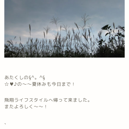
あたくしの§^。^§
☆♥♪の～～夏休みも今日まで！
飛翔ライフスタイルへ帰って来ました。
またよろしく～～！
、