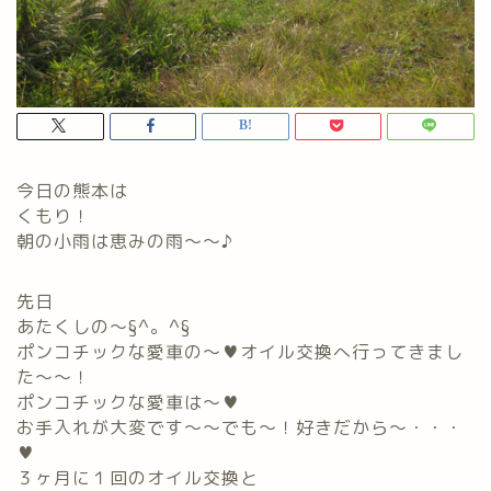
今日の熊本は
くもり！
朝の小雨は恵みの雨～～♪
先日
あたくしの～§^。^§
ポンコチックな愛車の～♥オイル交換へ行ってきまし
た～～！
ポンコチックな愛車は～♥
お手入れが大変です～～でも～！好きだから～・・・
♥
３ヶ月に１回のオイル交換と