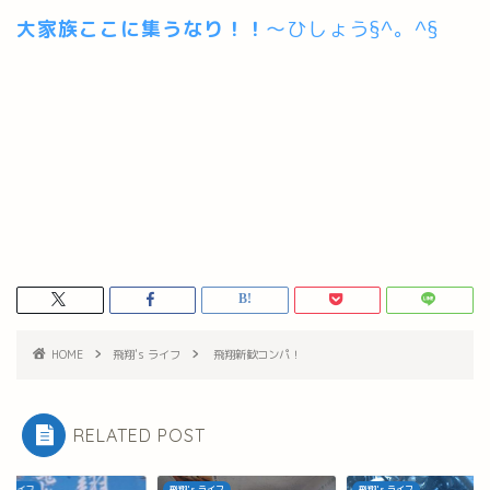
大家族ここに集うなり！！
～ひしょう§^。^§
HOME
飛翔's ライフ
飛翔新歓コンパ！
RELATED POST
's ライフ
飛翔's ライフ
飛翔's ライフ