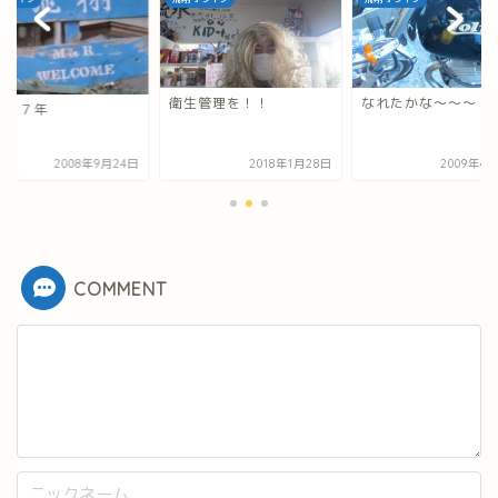
衛生管理を！！
なれたかな～～～！
翔１７年
2008年9月24日
2018年1月28日
2009年4
COMMENT