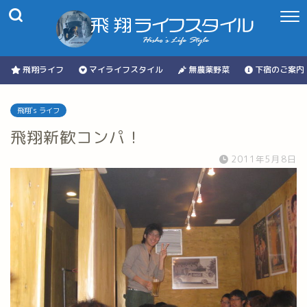
飛翔ライフ
マイライフスタイル
無農薬野菜
下宿のご案内
飛翔's ライフ
飛翔新歓コンパ！
2011年5月8日