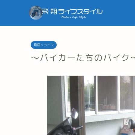
飛翔's ライフ
～バイカーたちのバイク