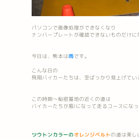
パソコンで画像処理ができなくなり
ナンバープレートが確認できないものだけに
今日は、熊本は
雨
です。
こんな日の
飛翔バイカーたちは、空ばっかり見上げてい
この時期～秘密基地の近くの道は
バイカー
たちが風lになって走るコースにな
ツウトンカラー
の
オレンジベルト
の道は美し