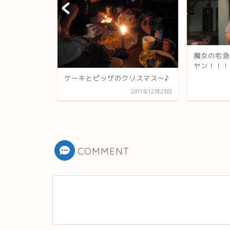
魔女の宅急
ヤン！！！
ケーキとピッザのクリスマス～♪
^^♪
2011年2月6日
2011年12月23日
COMMENT