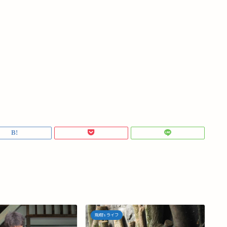
飛翔's ライフ
飛