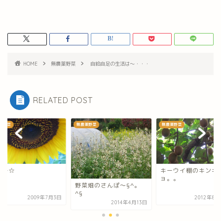
HOME
無農薬野菜
自給自足の生活は～・・・
RELATED POST
薬野菜
無農薬野菜
無農薬野菜
夕～☆
キーウイ棚のキンギ
ョ。。
野菜畑のさんぽ～§^。
^§
2009年7月3日
2012年8月
2014年4月13日