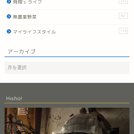
335
飛翔's ライフ
60
無農薬野菜
119
マイライフスタイル
アーカイブ
Hisho!