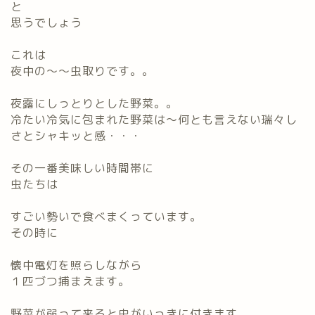
と
思うでしょう
これは
夜中の～～虫取りです。。
夜露にしっとりとした野菜。。
冷たい冷気に包まれた野菜は～何とも言えない瑞々し
さと
シャキッ
と感・・・
その一番美味しい時間帯に
虫たちは
すごい勢いで食べまくっています。
その時に
懐中電灯を照らしながら
１匹づつ捕まえます。
野菜が弱って来ると虫がいっきに付きます。