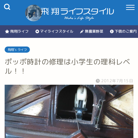
飛翔ライフ
マイライフスタイル
無農薬野菜
下宿のご案内
飛翔's ライフ
ポッポ時計の修理は小学生の理科レベ
ル！！
2012年7月15日