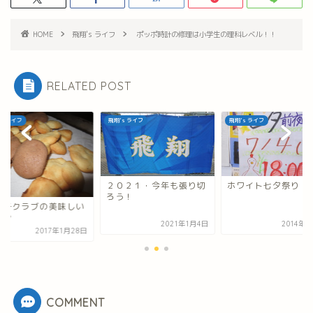
HOME
飛翔's ライフ
ポッポ時計の修理は小学生の理科レベル！！
RELATED POST
's ライフ
飛翔's ライフ
飛翔's ライフ
２０２１・今年も張り切
ホワイト七夕祭り
ろう！
菓子クラブの美味しい
カシ
2021年1月4日
2014年
2017年1月28日
COMMENT