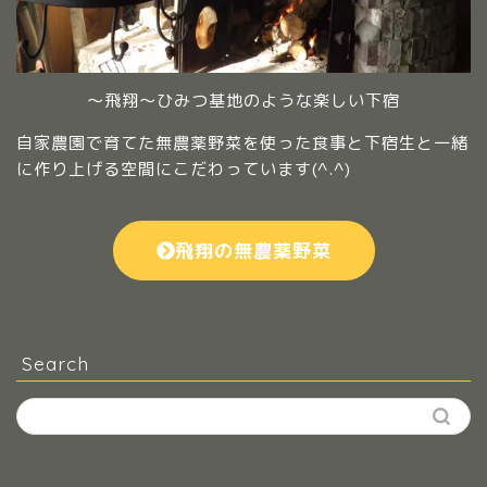
～飛翔～ひみつ基地のような楽しい下宿
自家農園で育てた無農薬野菜を使った食事と下宿生と一緒
に作り上げる空間にこだわっています(^.^)
飛翔の無農薬野菜
Search