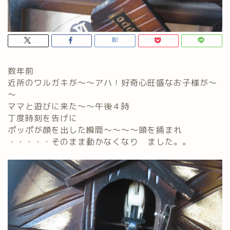
数年前
近所のワルガキが～～アハ！好奇心旺盛なお子様が～
～
ママと遊びに来た～～午後４時
丁度時刻を告げに
ポッポが顔を出した瞬間～～～～頭を捕まれ
・・・・・そのまま動かなくなり ました。。