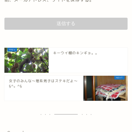
キーウイ棚のキンギョ。。
女子のみんな～理系男子はステキだよ～
§^。^§