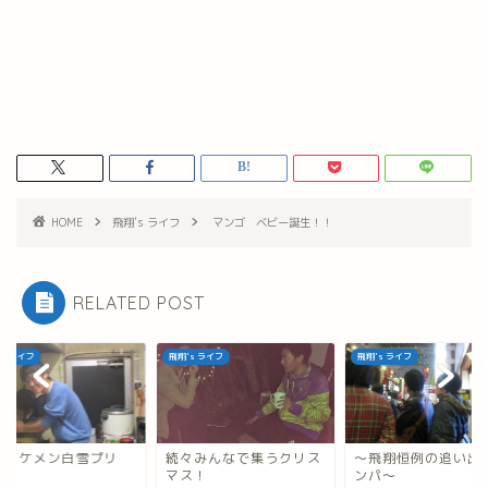
HOME
飛翔's ライフ
マンゴ ベビー誕生！！
RELATED POST
's ライフ
飛翔's ライフ
飛翔's ライフ
翔イケメン白雪プリ
続々みんなで集うクリス
～飛翔恒例の追い出
！！
マス！
ンパ～