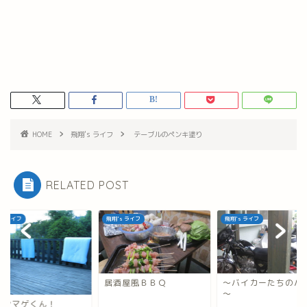
HOME
飛翔's ライフ
テーブルのペンキ塗り
RELATED POST
's ライフ
飛翔's ライフ
飛翔's ライフ
居酒屋風ＢＢＱ
～バイカーたちのバ
～
ョンマゲくん！