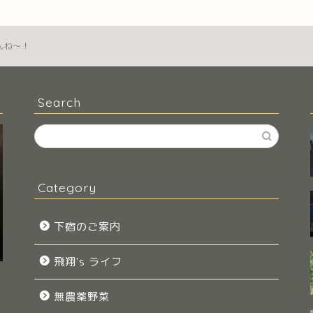
んね～！
Search
Category
下宿のご案内
飛翔's ライフ
無農薬野菜