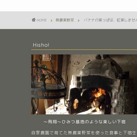
HOME
無農薬野菜
バナナの葉っぱは、紅葉しませ
Hisho!
～飛翔～ひみつ基地のような楽しい下宿
自家農園で育てた無農薬野菜を使った食事と下宿生