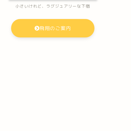
小さいけれど、ラグジュアリーな下宿
飛翔のご案内
農薬野菜
無農薬野菜
ですね～
冬の野菜畑
2018年3月23日
2009年2月20