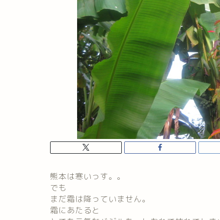
熊本は寒いっす。。
でも
まだ霜は降っていません。
霜にあたると