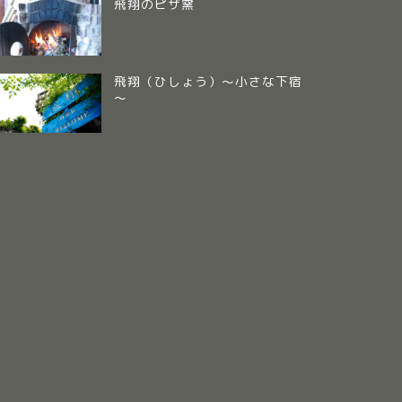
飛翔のピザ窯
飛翔（ひしょう）～小さな下宿
～