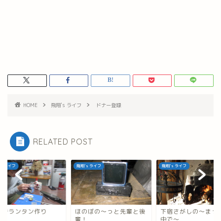
HOME
飛翔's ライフ
ドナー登録
RELATED POST
's ライフ
飛翔's ライフ
飛翔's ライフ
缶でランタン作り
ほのぼの～っと先輩と後
下宿さがしの～まっ
輩！
中で～