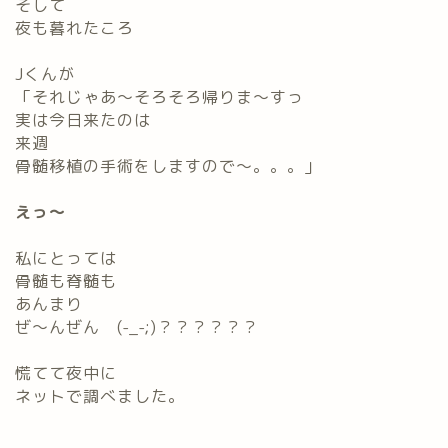
そして
夜も暮れたころ
Jくんが
「それじゃあ～そろそろ帰りま～すっ
実は今日来たのは
来週
骨髄移植の手術をしますので～。。。」
えっ～
私にとっては
骨髄も脊髄も
あんまり
ぜ～んぜん (-_-;)？？？？？？
慌てて夜中に
ネットで調べました。