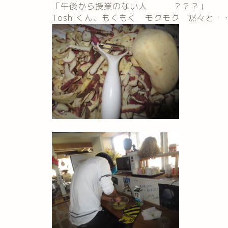
「午後から授業のない人 ？？？」
Toshiくん、もくもく モクモク 黙々と・