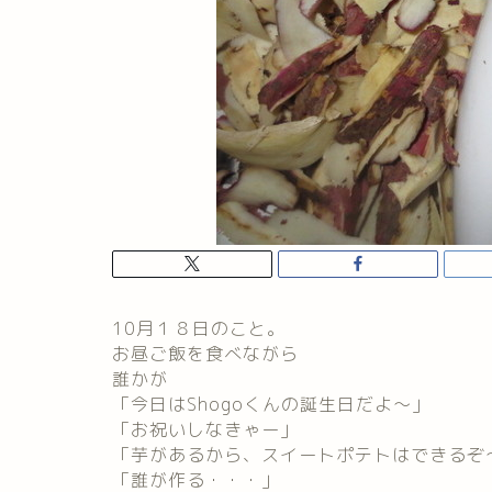
10月１８日のこと。
お昼ご飯を食べながら
誰かが
「今日はShogoくんの誕生日だよ～」
「お祝いしなきゃー」
「芋があるから、スイートポテトはできるぞ
「誰が作る・・・」