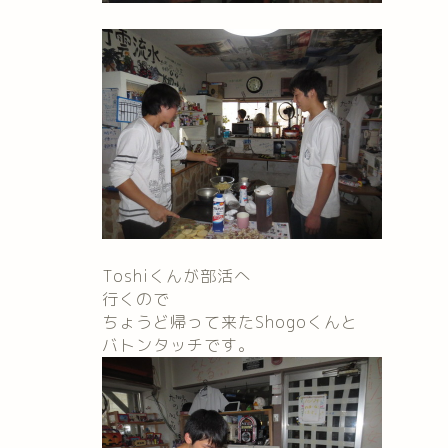
Toshiくんが部活へ
行くので
ちょうど帰って来たShogoくんと
バトンタッチです。