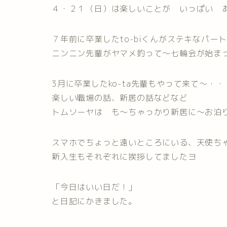
４・２１（日）は楽しいことが いっぱい 
７年前に卒業したto-biくんがステキなパー
ニンニン先輩がヤマメ釣って～七輪会が始ま
3月に卒業したko-ta先輩もやって来て～・・
楽しい職場の話、新居の話などなど
トムソーヤは も～ちゃっかり新居に～お泊
スマホでちょっと遠いところにいる、天使ち
新入生もそれぞれに挨拶してましたヨ
「今日はいい日だ！」
と日記にかきました。