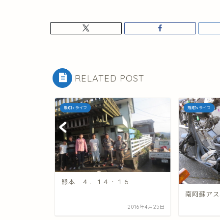
RELATED POST
飛翔's ライフ
飛翔's ライフ
ィー！
熊本 ４．１４・１６
南阿蘇アス
2012年8月4日
2016年4月25日