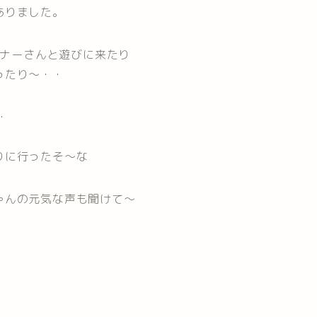
ありました。
トナーさんと遊びに来たり
ったり～・・
・
りに行ったそ～な
ゃんの元気な声も聞けて～