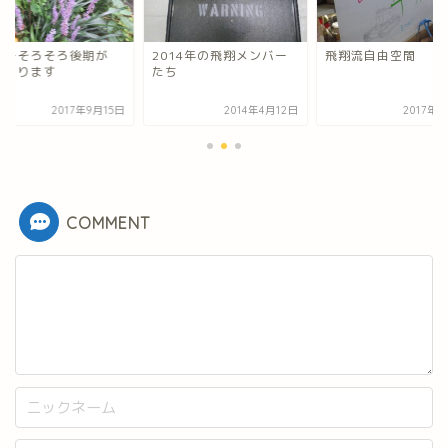
ァーそろそろ後期が
2014年の飛翔メンバー
飛翔流自由空間
じまります
たち
2017年9月15日
2014年4月12日
2017年
COMMENT