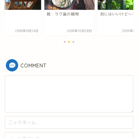
れ家
続・ラヴ誕の鍋物
目にはいいけど～～
2008年9月24日
2008年10月28日
2009年8
COMMENT