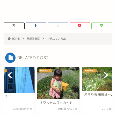
HOME
無農薬野菜
生息している山
RELATED POST
薬野菜
無農薬野菜
無農薬野菜
ぶらり飛翔農場～♪
きつけ
サワちゃんスイカ～♪
2009年5月14日
2013年7月22日
2012年4月