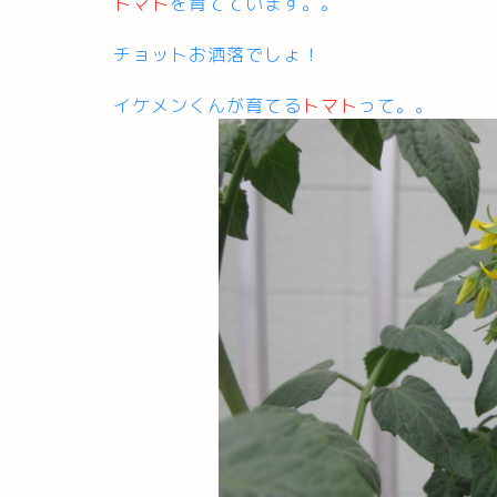
トマト
を育てています。。
チョットお洒落でしょ！
イケメンくんが育てる
トマト
って。。