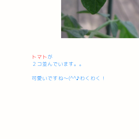
トマト
が
２コ並んでいます。。
可愛いですね～(^^♪わくわく！