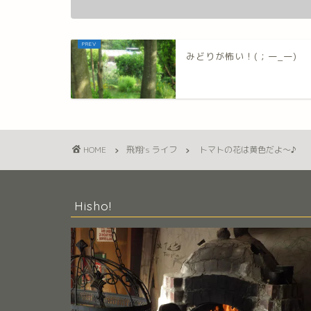
みどりが怖い！(；一_一)
HOME
飛翔's ライフ
トマトの花は黄色だよ～♪
Hisho!