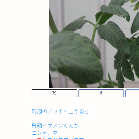
飛翔のデッキへ上がると
飛翔イケメンくんが
コンテナで