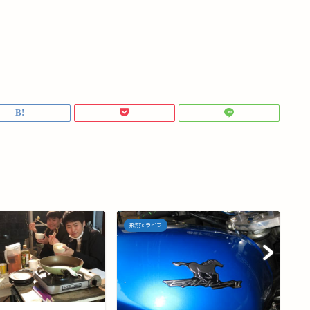
飛翔's ライフ
飛