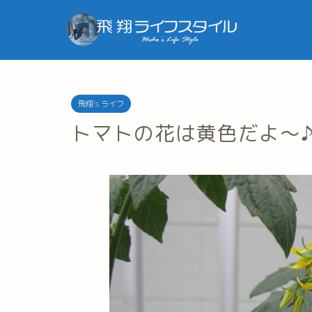
飛翔's ライフ
トマトの花は黄色だよ～