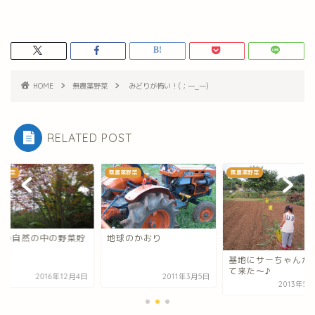
HOME
無農薬野菜
みどりが怖い！(；一_一)
RELATED POST
薬野菜
無農薬野菜
無農薬野菜
翔の自然の中の野菜貯
地球のかおり
庫
基地にサーちゃんが
て来た～♪
2016年12月4日
2011年3月5日
2013年5