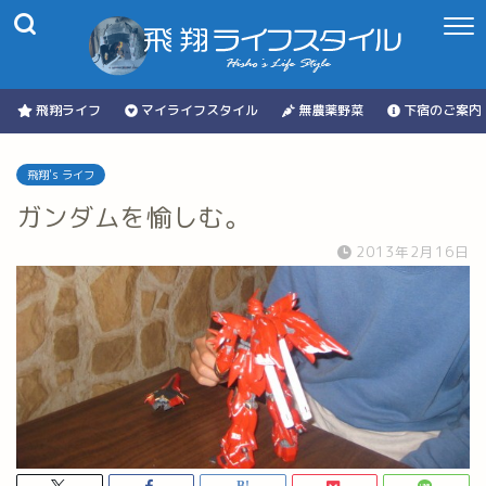
飛翔ライフ
マイライフスタイル
無農薬野菜
下宿のご案内
飛翔's ライフ
ガンダムを愉しむ。
2013年2月16日