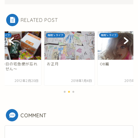
RELATED POST
's ライフ
飛翔's ライフ
飛翔's ライフ
あの日の宅急便が忘れ
お正月
OB編
れません～
2012年2月20日
2018年1月4日
2015年
COMMENT