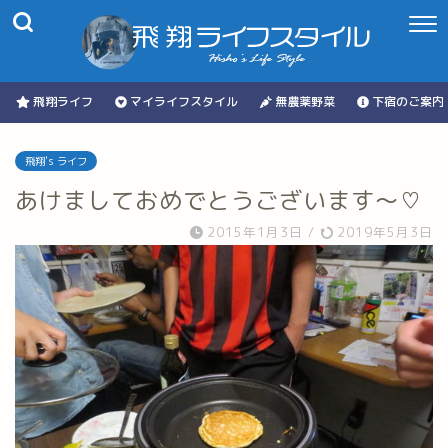
飛翔ライフ
マイライフスタイル
無農薬野菜
下宿のご案内
飛翔's ライフ
あけましておめでとうございます～♡
2015年1月3日
/
2019年5月3日