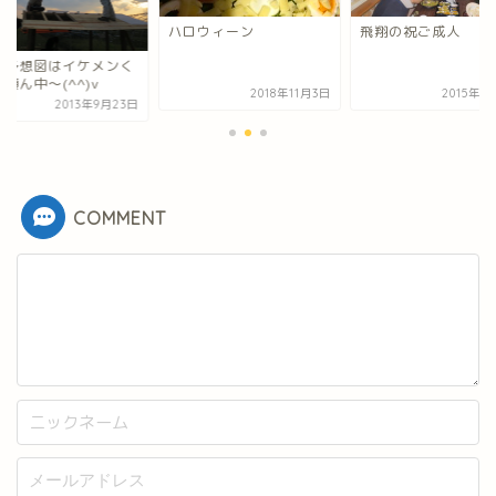
ハロウィーン
飛翔の祝ご成人
成予想図はイケメンく
頭ん中～(^^)v
2018年11月3日
2015年1
2013年9月23日
COMMENT