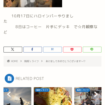
10月17日にハロインパーやりまし
た
8日はコーヒー 片手にデッキ で☆月観察な
ど
HOME
飛翔's ライフ
あけましておめでとうございます～♡
RELATED POST
's ライフ
飛翔's ライフ
飛翔's ライフ