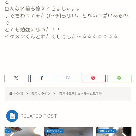
ど
色んな名前も憶えてきました。。
手でさわってみたり～知らないことがいっぱいあるの
で
とても勉強になった！！
イケメンくんとわたくしでした～☆☆☆☆☆☆☆
HOME
飛翔's ライフ
東京神田屋ショールーム見学会
RELATED POST
's ライフ
飛翔's ライフ
飛翔's ライフ