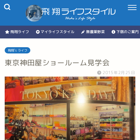
飛翔ライフ
マイライフスタイル
無農薬野菜
下宿のご案内
飛翔's ライフ
東京神田屋ショールーム見学会
2015年2月25日