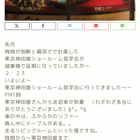
先月
飛翔が独断と偏見でで計画した
東京神田屋ショールーム見学会が
諸事情で延期になっていましたが～
２・２３
いよいよ～
東京神田屋ショールーム見学会に行ってきました～～
PM1時
東京神田屋さんから送迎車が到着 （わざわざ本当に
ありがとうございました）§^。^§
車の中は、ふかふかのソファー
真ん中にテーブルがある。。
走るリビングルームといった感ですね。
飛翔から～東京神田屋まで