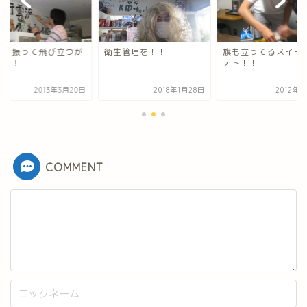
手を振って飛び立つが
衛生管理を！！
旗も立ってるスイー
い！！
テト！！
2013年3月20日
2018年1月28日
2012年6
COMMENT