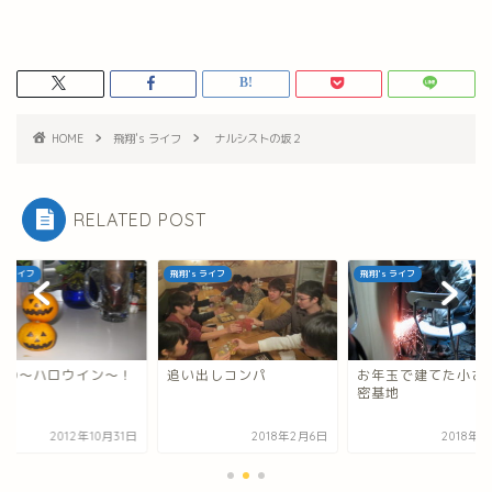
HOME
飛翔's ライフ
ナルシストの坂２
RELATED POST
's ライフ
飛翔's ライフ
飛翔's ライフ
翔の～ハロウイン～！
追い出しコンパ
お年玉で建てた小さ
密基地
2012年10月31日
2018年2月6日
2018年2